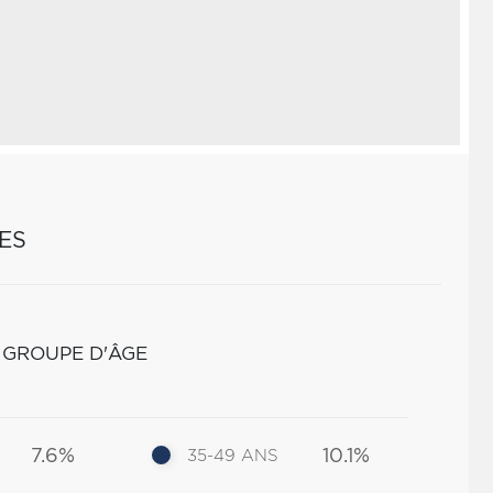
ES
 GROUPE D'ÂGE
7.6%
10.1%
35-49 ANS