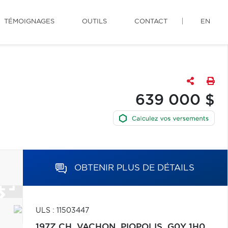
TÉMOIGNAGES
OUTILS
CONTACT
EN
639 000 $
OBTENIR PLUS DE DÉTAILS
ULS : 11503447
197Z CH. VACHON,
PIOPOLIS,
G0Y 1H0