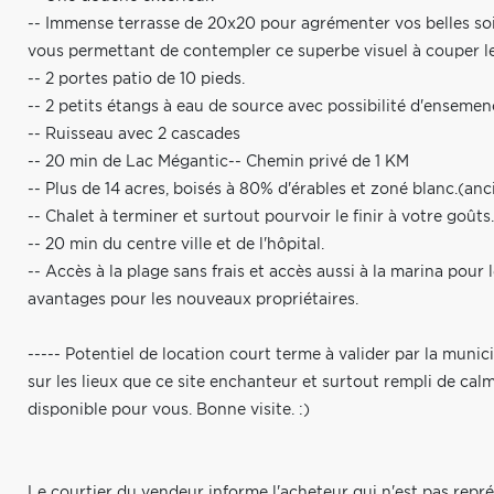
-- Immense terrasse de 20x20 pour agrémenter vos belles soir
vous permettant de contempler ce superbe visuel à couper le
-- 2 portes patio de 10 pieds.
-- 2 petits étangs à eau de source avec possibilité d'enseme
-- Ruisseau avec 2 cascades
-- 20 min de Lac Mégantic-- Chemin privé de 1 KM
-- Plus de 14 acres, boisés à 80% d'érables et zoné blanc.(anc
-- Chalet à terminer et surtout pourvoir le finir à votre goût
-- 20 min du centre ville et de l'hôpital.
-- Accès à la plage sans frais et accès aussi à la marina pou
avantages pour les nouveaux propriétaires.
----- Potentiel de location court terme à valider par la munic
sur les lieux que ce site enchanteur et surtout rempli de calm
disponible pour vous. Bonne visite. :)
Le courtier du vendeur informe l'acheteur qui n'est pas repré