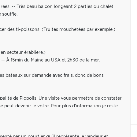
ées. -- Très beau balcon longeant 2 parties du chalet
 souffle.
ncer des ti-poissons. (Truites mouchetées par exemple.)
ien secteur érablière.)
s. -- À 15min du Maine au USA et 2h30 de la mer.
r les bateaux sur demande avec frais, donc de bons
ipalité de Piopolis. Une visite vous permettra de constater
e peut devenir le votre. Pour plus d'information je reste
senté par un courtier qu'il représente le vendeur et