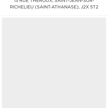
13 RUE THÉROUX,
SAINT-JEAN-SUR-
RICHELIEU (SAINT-ATHANASE),
J2X 5T2