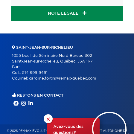
NOTE LÉGALE
SAINT-JEAN-SUR-RICHELIEU
1055 boul. du Séminaire Nord Bureau 302
Saint-Jean-sur-Richelieu, Québec, J3A 1R7
Bur.:
Cell.:
514 999-9491
Courriel:
caroline.fortin@remax-quebec.com
RESTONS EN CONTACT
×
Avez-vous des
© 2026 RE/MAX ÉVOLUTION – FRANCHISÉ INDÉPENDANT ET AUTONOME DE
questions?