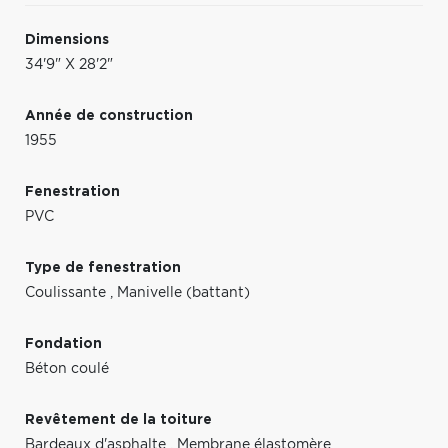
Dimensions
34'9" X 28'2"
Année de construction
1955
Fenestration
PVC
Type de fenestration
Coulissante
,
Manivelle (battant)
Fondation
Béton coulé
Revêtement de la toiture
Bardeaux d'asphalte
,
Membrane élastomère