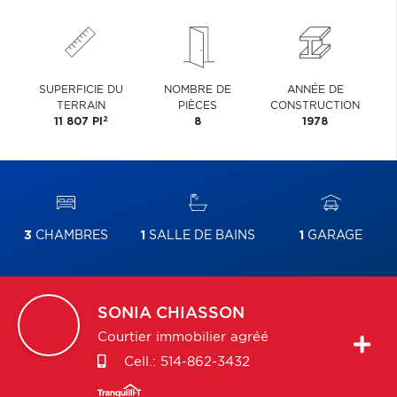
SUPERFICIE DU
NOMBRE DE
ANNÉE DE
TERRAIN
PIÈCES
CONSTRUCTION
2
11 807 PI
8
1978
3
CHAMBRES
1
SALLE DE BAINS
1
GARAGE
SONIA
CHIASSON
Courtier immobilier agréé
Cell.:
514-862-3432