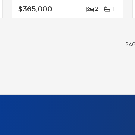
$365,000
2
1
PAG