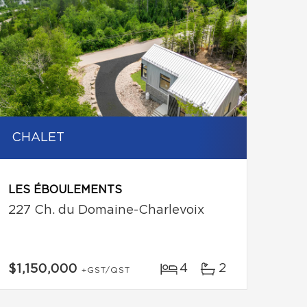
CHALET
LES ÉBOULEMENTS
227 Ch. du Domaine-Charlevoix
4
2
$1,150,000
+GST/QST