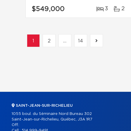
$549,000
3
2
1
2
...
14
SAINT-JEAN-SUR-RICHELIEU
1055 boul. du Séminaire Nord Bureau 302
Saint-Jean-sur-Richelieu, Québec, J3A 1R7
Off.:
Cell.:
514 999-9491