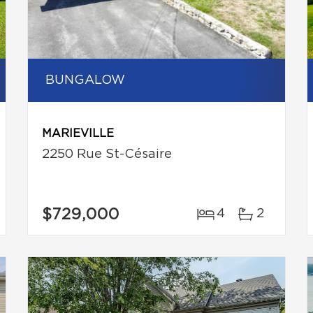
BUNGALOW
MARIEVILLE
2250 Rue St-Césaire
$729,000
4
2