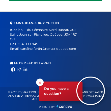
SAINT-JEAN-SUR-RICHELIEU
1055 boul. du Séminaire Nord Bureau 302
Saint-Jean-sur-Richelieu, Québec, J3A 1R7
Off.:
Cell.:
514 999-9491
Email:
caroline.fortin@remax-quebec.com
LET'S KEEP IN TOUCH
×
Do you have a
© 2026 RE/MAX ÉVOLUTION – INDEPENDENTLY OWNED AND OPERATED
question?
FRANCHISE OF RE/MAX QUÉBEC – ALL RIGHTS RESERVED -
PRIVACY POLICY
-
TERMS OF USE
-
CONSENT MANAGEMENT
WEBSITE BY