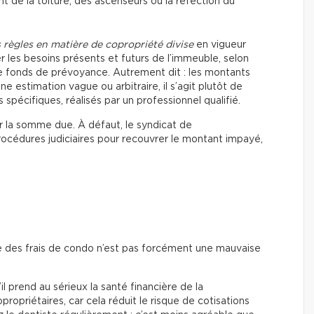
de la toiture, des ascenseurs ou la réfection du
 règles en matière de copropriété divise
en vigueur
r les besoins présents et futurs de l’immeuble, selon
 fonds de prévoyance. Autrement dit : les montants
 estimation vague ou arbitraire, il s’agit plutôt de
pécifiques, réalisés par un professionnel qualifié.
er la somme due. À défaut, le syndicat de
rocédures judiciaires pour recouvrer le montant impayé,
e des frais de condo n’est pas forcément une mauvaise
il prend au sérieux la santé financière de la
propriétaires, car cela réduit le risque de cotisations